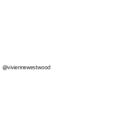
BAGS
Shop Now
@viviennewestwood