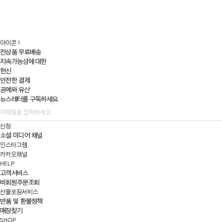
아이콘 1
전상품 무료배송
지속가능성에 대한
헌신
안전한 결제
공예와 유산
뉴스레터를 구독하세요.
신청
소셜 미디어 채널
인스타그램
카카오채널
HELP
고객서비스
비회원주문조회
선물포장서비스
반품 및 환불정책
매장찾기
SHOP