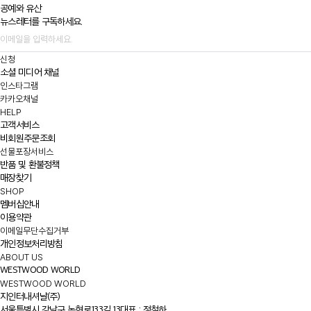
공예와 유산
뉴스레터를 구독하세요.
신청
소셜 미디어 채널
인스타그램
카카오채널
HELP
고객서비스
비회원주문조회
선물포장서비스
반품 및 환불정책
매장찾기
SHOP
멤버십안내
이용약관
이메일무단수집거부
개인정보처리방침
ABOUT US
WESTWOOD WORLD
WESTWOOD WORLD
지인터내셔날(주)
서울특별시 강남구 논현로133길 13
대표 : 정철하