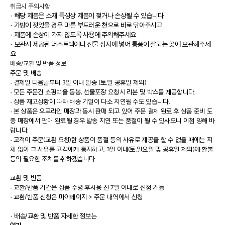
취급시 주의사항
· 해당 제품은 소재 특성상 제품이 젖거나 손상될 수 있습니다.
· 가방이 젖었을 경우 마른 부드러운 천으로 바로 닦아주시고
· 제품에 손상이 가지 않도록 사용에 주의해주세요.
· 보관시 제공된 더스트백이나 선물 상자에 넣어 통풍이 잘되는 곳에 보관해주세
요.
배송/교환 및 반품 정보
주문 및 배송
·
결제일 다음날부터 3일 이내 발송 (토,일 공휴일 제외)
·
모든 주문건 쇼핑백을 동봉, 선물포장 요청시 리본 및 박스를 제공합니다.
·
상품 재고상황에 따라 배송 기일이 다소 지연될 수도 있습니다.
·
본 상품은 오프라인 매장과 동시 판매 되고 있어 주문 결제 완료 후 상품 준비 도
중 매장에서 판매 완료될 경우 발송 지연 또는 품절이 될 수 있사오니 이점 양해 바
랍니다.
·
고객이 주문(교환 요청)한 상품이 품절 등의 사유로 제공을 할 수 없을 때에는 지
체 없이 그 사유를 고객에게 통지하고, 3일 이내(토,일요일 및 공휴일 제외)에 환불
등의 필요한 조치를 취하겠습니다.
교환 및 반품
·
교환/반품 기간은 상품 수령 후사용 전 7일 이내로 신청 가능
·
교환/반품 신청은 마이페이지 > 주문 내역에서 신청
· 배송/교환 및 반품 자세한 정보는