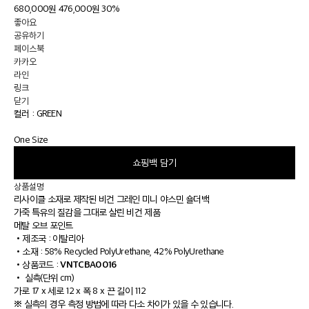
680,000원
476,000원
30%
좋아요
공유하기
페이스북
카카오
라인
링크
닫기
컬러 :
GREEN
One Size
쇼핑백 담기
상품설명
리사이클 소재로 제작된 비건 그레인 미니 야스민 숄더백
가죽 특유의 질감을 그대로 살린 비건 제품
메탈 오브 포인트
•
제조국 : 이탈리아
•
소재 : 58% Recycled PolyUrethane, 42% PolyUrethane
VNTCBA0016
•
상품코드 :
•
실측(단위 cm)
가로 17 x 세로 12 x 폭 8 x 끈 길이 112
※ 실측의 경우 측정 방법에 따라 다소 차이가 있을 수 있습니다.