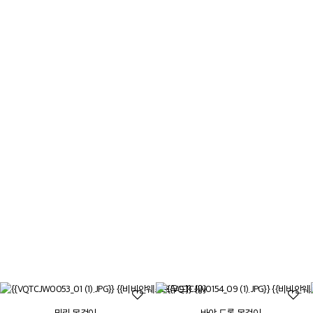
지금까지의 이야기
70년대 후반까지 비비안 웨스트우드는 펑크 룩을
개척한 영국 아방가르드의 상징으로 여겨졌습니다.
그녀는 남편이자 크리에이티브 파트너인
안드레아스 크론탈러와 함께 역사적인 의상, 문화,
미술에서 영감을 받아 브랜드의 독특한 정체성을
형성했습니다
더보기
밀리 목걸이
바야 드롭 목걸이