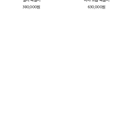
380,000원
630,000원
JEWELLERY
Shop Now