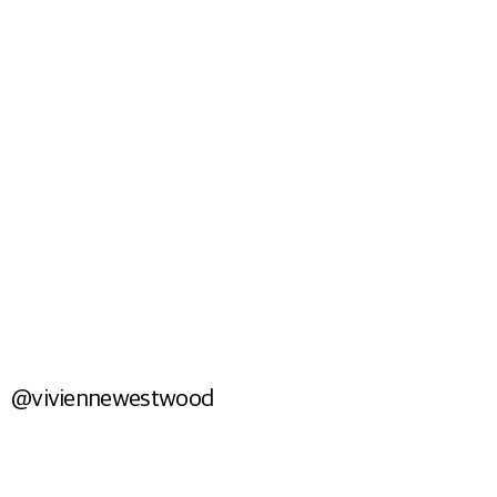
BAGS
Shop Now
@viviennewestwood