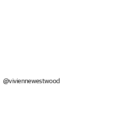
BAGS
Shop Now
@viviennewestwood