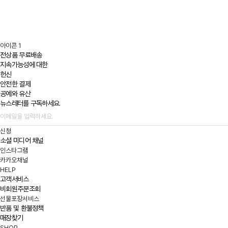
아이콘 1
전상품 무료배송
지속가능성에 대한
헌신
안전한 결제
공예와 유산
뉴스레터를 구독하세요.
신청
소셜 미디어 채널
인스타그램
카카오채널
HELP
고객서비스
비회원주문조회
선물포장서비스
반품 및 환불정책
매장찾기
SHOP