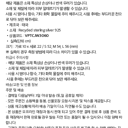
해당 제품은 소재 특성상 손상이나 변색 우려가 있습니다.
소재 및 체질에 따라 피부 알레르기가 발생할 수 있습니다.
사용 시 땀이나 향수, 기타 화학 물질에 주의 해주시고, 사용 후에는 부드러운 천으
로 닦아 보관 해주세요.
•
제조국 : 태국
•
소재 : Recycled sterling silver 925
VPTCJW3060
•
상품코드 :
•
실측(단위 cm)
크기 : 가로 10 x 세로 22 / S 52, M 54, L 56 (mm)
※ 실측의 경우 측정 방법에 따라 다소 차이가 있을 수 있습니다.
취급시 주의사항
· 해당 제품은 소재 특성상 손상이나 변색 우려가 있습니다.
· 소재 및 체질에 따라 피부 알레르기가 발생할 수 있습니다.
· 사용 시 땀이나 향수, 기타 화학 물질에 주의 해주시고,
사용 후에는 부드러운 천으로 닦아 보관 해주세요.
배송/교환 및 반품 정보
주문 및 배송
·
결제일 다음날부터 3일 이내 발송 (토,일 공휴일 제외)
·
모든 주문건 쇼핑백을 동봉, 선물포장 요청시 리본 및 박스를 제공합니다.
·
상품 재고상황에 따라 배송 기일이 다소 지연될 수도 있습니다.
·
본 상품은 오프라인 매장과 동시 판매 되고 있어 주문 결제 완료 후 상품 준비 도
중 매장에서 판매 완료될 경우 발송 지연 또는 품절이 될 수 있사오니 이점 양해 바
랍니다.
·
고객이 주문(교환 요청)한 상품이 품절 등의 사유로 제공을 할 수 없을 때에는 지