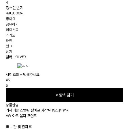
4
킹스턴 반지
480,000원
좋아요
공유하기
페이스북
카카오
라인
링크
닫기
컬러 :
SILVER
사이즈를 선택해주세요.
XS
S
쇼핑백 담기
상품설명
리사이클 스털링 실버로 제작된 킹스턴 반지
VW 아트 음각 포인트
※ 보관 및 관리 ※