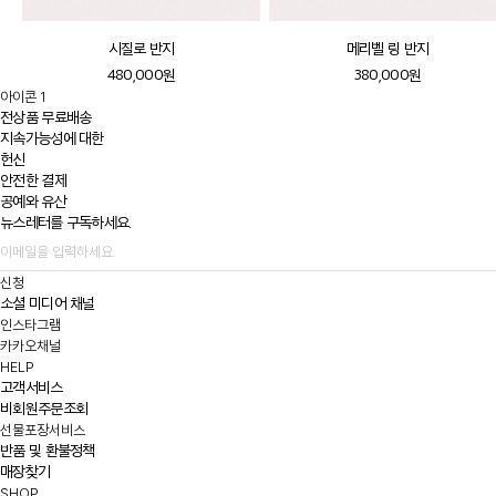
시질로 반지
메리벨 링 반지
480,000원
380,000원
아이콘 1
전상품 무료배송
지속가능성에 대한
헌신
안전한 결제
공예와 유산
뉴스레터를 구독하세요.
신청
소셜 미디어 채널
인스타그램
카카오채널
HELP
고객서비스
비회원주문조회
선물포장서비스
반품 및 환불정책
매장찾기
SHOP