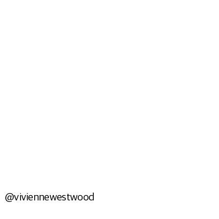
Shop Now
BAGS
Shop Now
@viviennewestwood