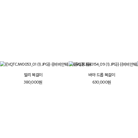
파트너인 안드레아스 크론탈러와 함께 역사적인
의상, 문화, 미술에서 영감을 받아 브랜드의 독특한
정체성을 형성했습니다
더보기
밀리 목걸이
바야 드롭 목걸이
380,000원
630,000원