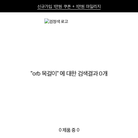
신규가입 1만원 쿠폰 + 1만원 마일리지
선물 포장재 제공 서비스
한여름의 특별한 선물, 10% 할인 쿠폰
"
orb 목걸이
" 에 대한 검색결과
0
개
0
제품 중
0