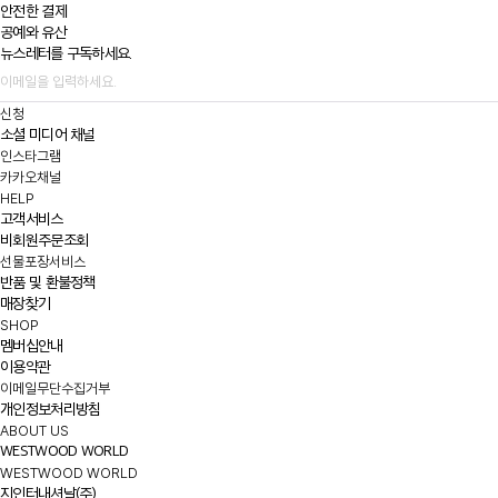
안전한 결제
공예와 유산
뉴스레터를 구독하세요.
신청
소셜 미디어 채널
인스타그램
카카오채널
HELP
고객서비스
비회원주문조회
선물포장서비스
반품 및 환불정책
매장찾기
SHOP
멤버십안내
이용약관
이메일무단수집거부
개인정보처리방침
ABOUT US
WESTWOOD WORLD
WESTWOOD WORLD
지인터내셔날(주)