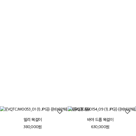
70년대 후반까지 비비안 웨스트우드는 펑크 룩을
개척한 영국 아방가르드의 상징으로 여겨졌습니다.
그녀는 남편이자 크리에이티브 파트너인
안드레아스 크론탈러와 함께 역사적인 의상, 문화,
미술에서 영감을 받아 브랜드의 독특한 정체성을
형성했습니다
더보기
밀리 목걸이
바야 드롭 목걸이
380,000원
630,000원