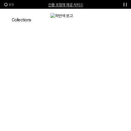
선물 포장재 제공 서비스
3
/
3
한여름의 특별한 선물, 10% 할인 쿠폰
Lookbook
Collections
VIVIENNE WESTWOOD
SPRING-SUMMER
2022 LOOKBOOK