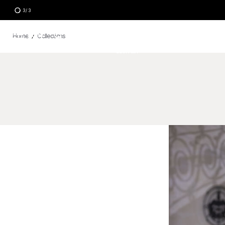
3
/
3
Menu
Home
Collections
Catwalk