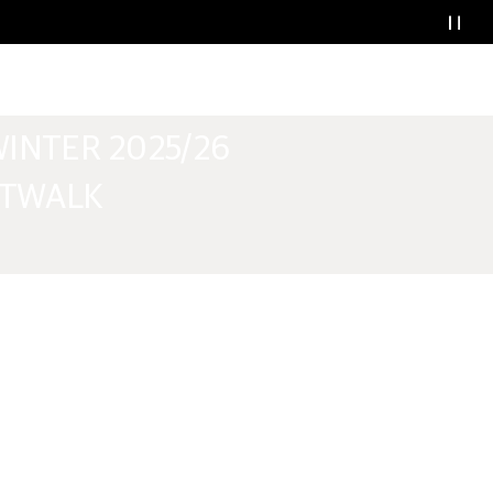
RONTHALER FOR
NE WESTWOOD
INTER 2025/26
TWALK