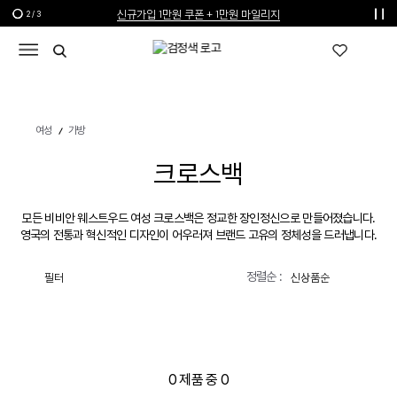
신규가입 1만원 쿠폰 + 1만원 마일리지
2
/
3
선물 포장재 제공 서비스
한여름의 특별한 선물, 10% 할인 쿠폰
여성
가방
크로스백
모든 비비안 웨스트우드 여성 크로스백은 정교한 장인정신으로 만들어졌습니다.
영국의 전통과 혁신적인 디자인이 어우러져 브랜드 고유의 정체성을 드러냅니다.
정렬순 :
필터
0
제품 중
0