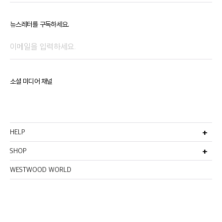
뉴스레터를 구독하세요.
소셜 미디어 채널
HELP
고객서비스
비회원주문조회
SHOP
선물포장서비스
멤버십안내
반품 및 환불정책
이용약관
WESTWOOD WORLD
매장찾기
이메일무단수집거부
개인정보처리방침