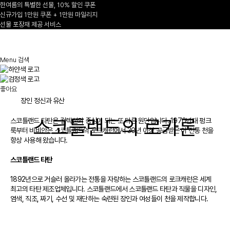
한여름의 특별한 선물, 10% 할인 쿠폰
신규가입 1만원 쿠폰 + 1만원 마일리지
선물 포장재 제공 서비스
1
/
Menu
검색
좋아요
장인 정신과 유산
스코틀랜드의 로카론
스코틀랜드 타탄은 컬렉션의 중심이 되는 또 다른 원단입니다. 1970년대 펑크
룩부터 비비안은 스코틀랜드의 로크캐런에서 30년 이상 공급받은 이 전통 천을
항상 사용해 왔습니다.
스코틀랜드 타탄
1892년으로 거슬러 올라가는 전통을 자랑하는 스코틀랜드의 로크캐런은 세계
최고의 타탄 제조업체입니다. 스코틀랜드에서 스코틀랜드 타탄과 직물을 디자인,
염색, 직조, 짜기, 수선 및 재단하는 숙련된 장인과 여성들이 천을 제작합니다.