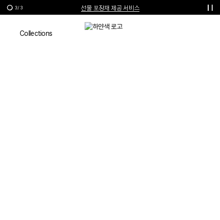
선물 포장재 제공 서비스
3
/
3
한여름의 특별한 선물, 10% 할인 쿠폰
Campaign
Collections
VIVIENNE WESTWOOD
SPRING-SUMMER 2019
CAMPAIGN