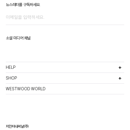
뉴스레터를 구독하세요.
소셜 미디어 채널
HELP
고객서비스
비회원주문조회
SHOP
멤버십안내
선물포장서비스
이용약관
반품 및 환불정책
WESTWOOD WORLD
매장찾기
이메일무단수집거부
개인정보처리방침
지인터내셔날(주)