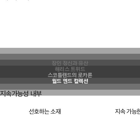
장인 정신과 유산
해리스 트위드
스코틀랜드의 로카론
월드 엔드 컬렉션
지속가능성 내부
선호하는 소재
지속 가능