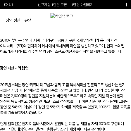
신규가입 1만원 쿠폰 + 1만원 마일리지
2
/
3
선물 포장재 제공 서비스
장인 정신과 유산
한여름의 특별한 선물, 10% 할인 쿠폰
윤리적 패션 이니셔티브
2010년부터는 유엔과 세계무역기구의 공동 기구인 국제무역센터의 윤리적 패션
이니셔티브(EFI)와 협력하여 케냐에서 액세서리 라인을 생산하고 있으며, 현재 소외된
아프리카 지역사회의 수천 명의 장인 소규모 생산자들의 작업을 지원하고 있습니다.
장인 패션과의 협업
2015년부터는 장인 커뮤니티 그룹과 함께 고급 액세서리를 전문적으로 생산하는 현지
사회적 기업 아티산 패션을 통해 제품을 생산하고 있습니다. 원래 EFI가 설립한 아티산
패션은 2,600명의 장인을 지원하는 비비안웨스트우드의 지속적인 지원 덕분에 현재
완전히 독립적이고 성공적인 비즈니스로 성장했습니다. 이번 시즌 아티산 패션에 고용된
장인 중 54%가 여성이며, 장인 중 55%가 학비를 저축할 수 있었고, 100%가 현장 교육을
통해 기술을 향상시켰습니다.
현재 컬렉션은 현지 미툼바 시장에서 발견되는 폐품 등 재활용 자재 30%로 구성되며
풍력, 지열, 태양열, 수력 발전이 혼합된 92%의 재생 에너지로 생산됩니다.