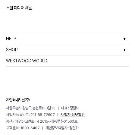
소셜 미디어 채널
HELP
고객서비스
비회원주문조회
SHOP
멤버십안내
선물포장서비스
이용약관
반품 및 환불정책
WESTWOOD WORLD
매장찾기
이메일무단수집거부
개인정보처리방침
지인터내셔날(주)
서울특별시 강남구 논현로133길 13
대표 : 정철하
사업자 등록번호 : 211-88-72607
사업자 정보확인
통신판매업신고번호 : 제 2015-서울강남-01560호
고객센터 : 1899-6407
개인정보책임자 : 정철하