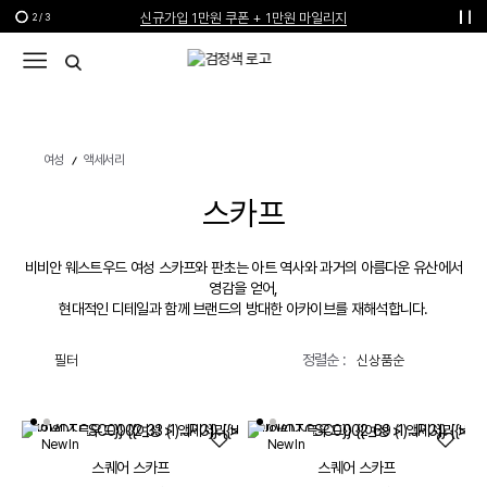
신규가입 1만원 쿠폰 + 1만원 마일리지
2
/
3
선물 포장재 제공 서비스
한여름의 특별한 선물, 10% 할인 쿠폰
여성
액세서리
스카프
비비안 웨스트우드 여성 스카프와 판초는 아트 역사와 과거의 아름다운 유산에서
영감을 얻어,
현대적인 디테일과 함께 브랜드의 방대한 아카이브를 재해석합니다.
정렬순 :
필터
New In
New In
스퀘어 스카프
스퀘어 스카프