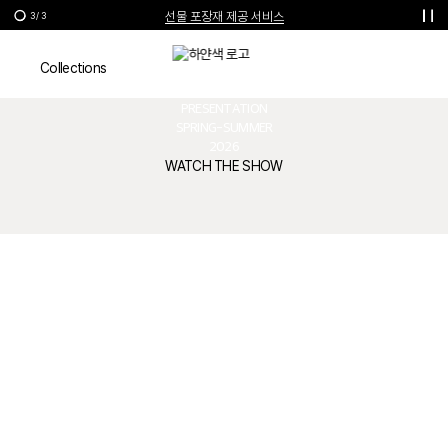
선물 포장재 제공 서비스
3
/
3
Mens Catwalk
한여름의 특별한 선물, 10% 할인 쿠폰
Collections
VIVIENNE WESTWOOD
MENSWEAR
PRESENTATION
SPRING-SUMMER
2026
WATCH THE SHOW