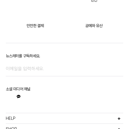
헌신
안전한 결제
공예와 유산
뉴스레터를 구독하세요.
소셜 미디어 채널
HELP
고객서비스
비회원주문조회