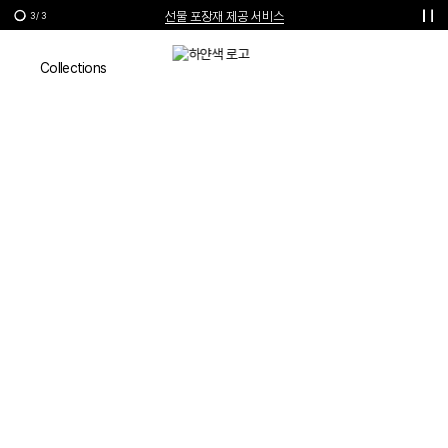
선물 포장재 제공 서비스
3
/
3
한여름의 특별한 선물, 10% 할인 쿠폰
Lookbook
Collections
VIVIENNE WESTWOOD
SPRING-SUMMER 2020
LOOKBOOK