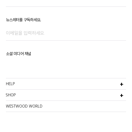
뉴스레터를 구독하세요.
소셜 미디어 채널
HELP
고객서비스
비회원주문조회
SHOP
선물포장서비스
멤버십안내
반품 및 환불정책
이용약관
WESTWOOD WORLD
매장찾기
이메일무단수집거부
개인정보처리방침