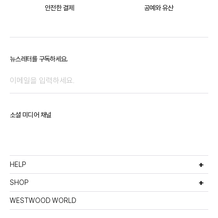
안전한 결제
공예와 유산
뉴스레터를 구독하세요.
소셜 미디어 채널
HELP
고객서비스
비회원주문조회
SHOP
멤버십안내
선물포장서비스
이용약관
반품 및 환불정책
WESTWOOD WORLD
매장찾기
이메일무단수집거부