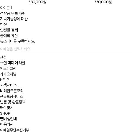
580,000원
330,000원
아이콘 1
전상품 무료배송
지속가능성에 대한
헌신
안전한 결제
공예와 유산
뉴스레터를 구독하세요.
신청
소셜 미디어 채널
인스타그램
카카오채널
HELP
고객서비스
비회원주문조회
선물포장서비스
반품 및 환불정책
매장찾기
SHOP
멤버십안내
이용약관
이메일무단수집거부