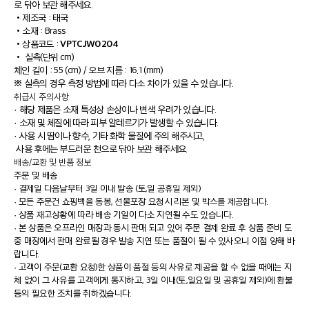
로 닦아 보관 해주세요.
•
제조국 : 태국
•
소재 : Brass
VPTCJW0204
•
상품코드 :
•
실측(단위 cm)
체인 길이 : 55 (cm) / 오브 지름 : 16.1 (mm)
※ 실측의 경우 측정 방법에 따라 다소 차이가 있을 수 있습니다.
취급시 주의사항
· 해당 제품은 소재 특성상 손상이나 변색 우려가 있습니다.
· 소재 및 체질에 따라 피부 알레르기가 발생할 수 있습니다.
· 사용 시 땀이나 향수, 기타 화학 물질에 주의 해주시고,
사용 후에는 부드러운 천으로 닦아 보관 해주세요.
배송/교환 및 반품 정보
주문 및 배송
·
결제일 다음날부터 3일 이내 발송 (토,일 공휴일 제외)
·
모든 주문건 쇼핑백을 동봉, 선물포장 요청시 리본 및 박스를 제공합니다.
·
상품 재고상황에 따라 배송 기일이 다소 지연될 수도 있습니다.
·
본 상품은 오프라인 매장과 동시 판매 되고 있어 주문 결제 완료 후 상품 준비 도
중 매장에서 판매 완료될 경우 발송 지연 또는 품절이 될 수 있사오니 이점 양해 바
랍니다.
·
고객이 주문(교환 요청)한 상품이 품절 등의 사유로 제공을 할 수 없을 때에는 지
체 없이 그 사유를 고객에게 통지하고, 3일 이내(토,일요일 및 공휴일 제외)에 환불
등의 필요한 조치를 취하겠습니다.