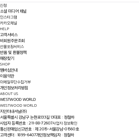
신청
소셜 미디어 채널
인스타그램
카카오채널
HELP
고객서비스
비회원주문조회
선물포장서비스
반품 및 환불정책
매장찾기
SHOP
멤버십안내
이용약관
이메일무단수집거부
개인정보처리방침
ABOUT US
WESTWOOD WORLD
WESTWOOD WORLD
지인터내셔날(주)
서울특별시 강남구 논현로133길 13
대표 : 정철하
사업자 등록번호 : 211-88-72607
사업자 정보확인
통신판매업신고번호 : 제 2015-서울강남-01560호
고객센터 : 1899-6407
개인정보책임자 : 정철하