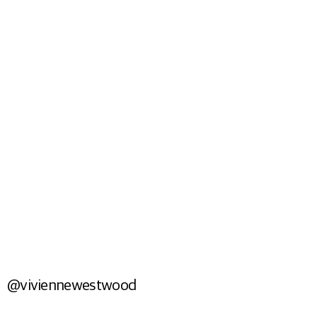
Shop Now
BAGS
Shop Now
@viviennewestwood