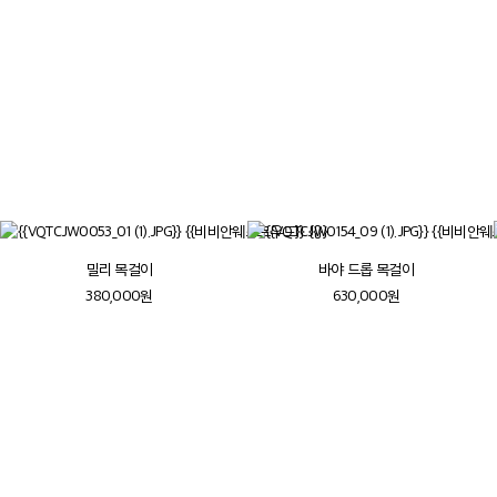
파트너인 안드레아스 크론탈러와 함께 역사적인
의상, 문화, 미술에서 영감을 받아 브랜드의 독특한
정체성을 형성했습니다
더보기
밀리 목걸이
바야 드롭 목걸이
380,000원
630,000원