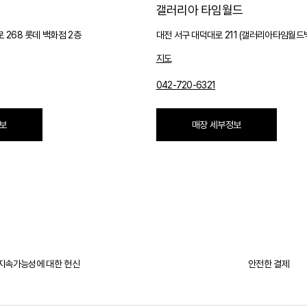
갤러리아 타임월드
 268 롯데 백화점 2층
대전 서구 대덕대로 211 (갤러리아타임월드
지도
042-720-6321
보
매장 세부정보
지속가능성에 대한
헌신
안전한 결제