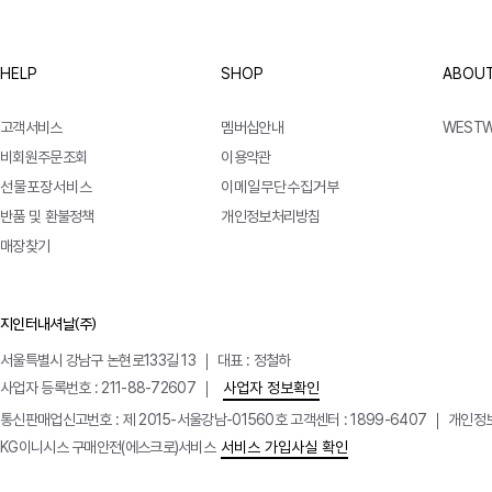
HELP
SHOP
ABOUT
고객서비스
멤버십안내
WEST
비회원주문조회
이용약관
선물포장서비스
이메일무단수집거부
반품 및 환불정책
개인정보처리방침
매장찾기
지인터내셔날(주)
서울특별시 강남구 논현로133길 13
대표 : 정철하
사업자 등록번호 : 211-88-72607
사업자 정보확인
통신판매업신고번호 : 제 2015-서울강남-01560호
고객센터 : 1899-6407
개인정보
KG이니시스 구매안전(에스크로)서비스
서비스 가입사실 확인