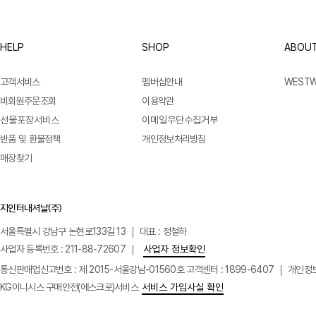
HELP
SHOP
ABOUT
고객서비스
멤버십안내
WEST
비회원주문조회
이용약관
선물포장서비스
이메일무단수집거부
반품 및 환불정책
개인정보처리방침
매장찾기
지인터내셔날(주)
서울특별시 강남구 논현로133길 13
대표 : 정철하
사업자 등록번호 : 211-88-72607
사업자 정보확인
통신판매업신고번호 : 제 2015-서울강남-01560호
고객센터 : 1899-6407
개인정보
KG이니시스 구매안전(에스크로)서비스
서비스 가입사실 확인