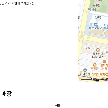
동로 257 현대 백화점 2층
50m
 매장
서울