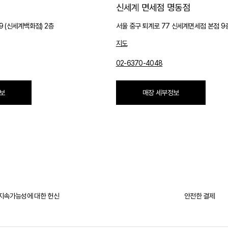
신세계 면세점 명동점
9 (신세계백화점) 2층
서울 중구 퇴계로 77 신세계면세점 본점 
지도
02-6370-4048
보
매장 세부정보
지속가능성에 대한
헌신
안전한 결제