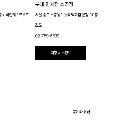
롯데 면세점 소공점
9층 비비안웨스트우드
서울 중구 소공동 1 (롯데백화점 본점) 10층
지도
02-759-6639
매장 세부정보
공예와 유산