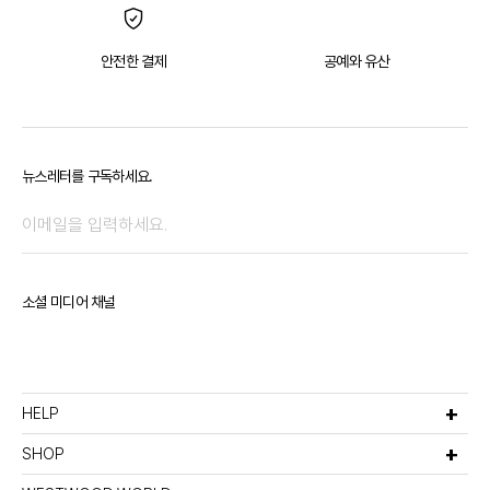
안전한 결제
공예와 유산
뉴스레터를 구독하세요.
소셜 미디어 채널
HELP
고객서비스
비회원주문조회
SHOP
멤버십안내
선물포장서비스