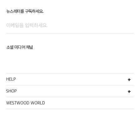
뉴스레터를 구독하세요.
소셜 미디어 채널
HELP
고객서비스
비회원주문조회
SHOP
선물포장서비스
멤버십안내
반품 및 환불정책
이용약관
WESTWOOD WORLD
매장찾기
이메일무단수집거부
개인정보처리방침