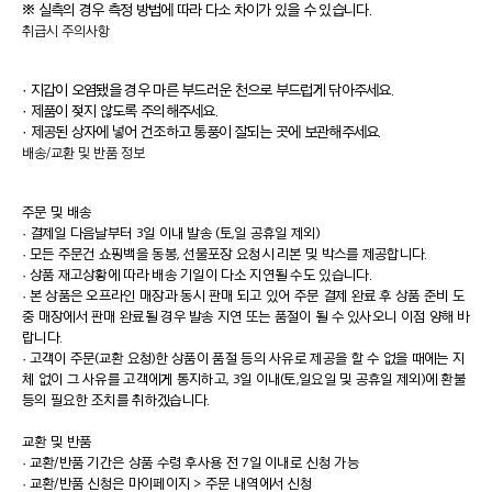
※ 실측의 경우 측정 방법에 따라 다소 차이가 있을 수 있습니다.
취급시 주의사항
· 지갑이 오염됐을 경우 마른 부드러운 천으로 부드럽게 닦아주세요.
· 제품이 젖지 않도록 주의해주세요.
· 제공된 상자에 넣어 건조하고 통풍이 잘되는 곳에 보관해주세요.
배송/교환 및 반품 정보
주문 및 배송
·
결제일 다음날부터 3일 이내 발송 (토,일 공휴일 제외)
·
모든 주문건 쇼핑백을 동봉, 선물포장 요청시 리본 및 박스를 제공합니다.
·
상품 재고상황에 따라 배송 기일이 다소 지연될 수도 있습니다.
·
본 상품은 오프라인 매장과 동시 판매 되고 있어 주문 결제 완료 후 상품 준비 도
중 매장에서 판매 완료될 경우 발송 지연 또는 품절이 될 수 있사오니 이점 양해 바
랍니다.
·
고객이 주문(교환 요청)한 상품이 품절 등의 사유로 제공을 할 수 없을 때에는 지
체 없이 그 사유를 고객에게 통지하고, 3일 이내(토,일요일 및 공휴일 제외)에 환불
등의 필요한 조치를 취하겠습니다.
교환 및 반품
·
교환/반품 기간은 상품 수령 후사용 전 7일 이내로 신청 가능
·
교환/반품 신청은 마이페이지 > 주문 내역에서 신청