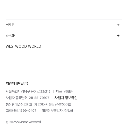
HELP
고객서비스
비회원주문조회
SHOP
멤버십안내
선물포장서비스
반품 및 환불정책
이용약관
WESTWOOD WORLD
매장찾기
이메일무단수집거부
개인정보처리방침
지인터내셔날(주)
서울특별시 강남구 논현로133길 13
대표 : 정철하
사업자 등록번호 : 211-88-72607
사업자 정보확인
통신판매업신고번호 : 제 2015-서울강남-01560호
고객센터 : 1899-6407
개인정보책임자 : 정철하
© 2025 Vivienne Westwood