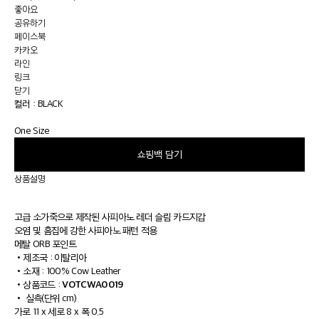
좋아요
공유하기
페이스북
카카오
라인
링크
닫기
컬러 :
BLACK
One Size
쇼핑백 담기
상품설명
고급 소가죽으로 제작된 사피아노 레더 슬림 카드지갑
오염 및 흠집에 강한 사피아노 패턴 적용
메탈 ORB 포인트
•
제조국 : 이탈리아
•
소재 : 100% Cow Leather
VOTCWA0019
•
상품코드 :
•
실측(단위 cm)
가로 11 x 세로 8 x 폭 0.5