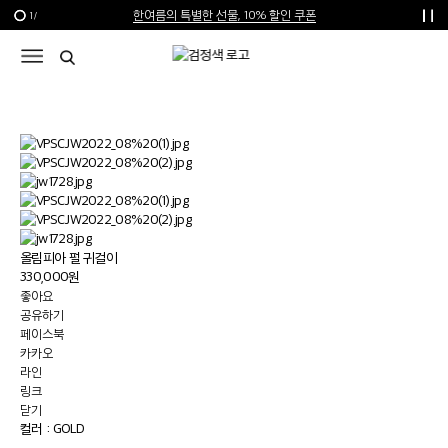
한여름의 특별한 선물, 10% 할인 쿠폰
1
/
신규가입 1만원 쿠폰 + 1만원 마일리지
선물 포장재 제공 서비스
올림피아 펄 귀걸이
330,000원
좋아요
공유하기
페이스북
카카오
라인
링크
닫기
컬러 :
GOLD