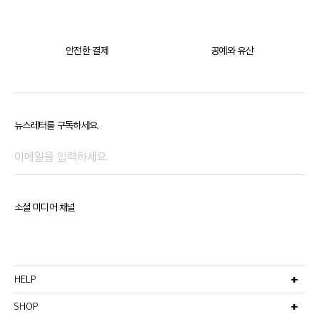
안전한 결제
공예와 유산
뉴스레터를 구독하세요.
소셜 미디어 채널
HELP
고객서비스
비회원주문조회
SHOP