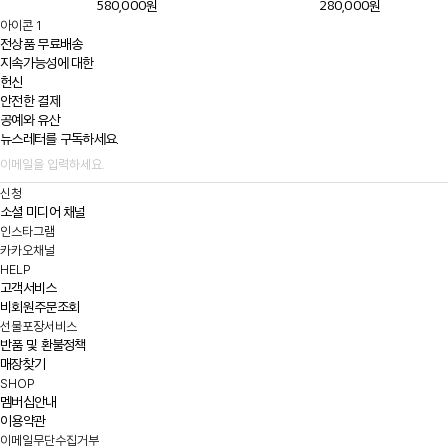
580,000원
280,000원
아이콘 1
전상품 무료배송
지속가능성에 대한
헌신
안전한 결제
공예와 유산
뉴스레터를 구독하세요.
신청
소셜 미디어 채널
인스타그램
카카오채널
HELP
고객서비스
비회원주문조회
선물포장서비스
반품 및 환불정책
매장찾기
SHOP
멤버십안내
이용약관
이메일무단수집거부