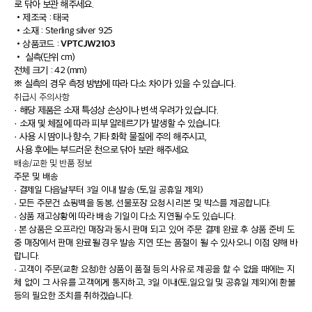
로 닦아 보관 해주세요.
•
제조국 : 태국
•
소재 : Sterling silver 925
VPTCJW2103
•
상품코드 :
•
실측(단위 cm)
전체 크기 : 42 (mm)
※ 실측의 경우 측정 방법에 따라 다소 차이가 있을 수 있습니다.
취급시 주의사항
· 해당 제품은 소재 특성상 손상이나 변색 우려가 있습니다.
· 소재 및 체질에 따라 피부 알레르기가 발생할 수 있습니다.
· 사용 시 땀이나 향수, 기타 화학 물질에 주의 해주시고,
사용 후에는 부드러운 천으로 닦아 보관 해주세요.
배송/교환 및 반품 정보
주문 및 배송
·
결제일 다음날부터 3일 이내 발송 (토,일 공휴일 제외)
·
모든 주문건 쇼핑백을 동봉, 선물포장 요청시 리본 및 박스를 제공합니다.
·
상품 재고상황에 따라 배송 기일이 다소 지연될 수도 있습니다.
·
본 상품은 오프라인 매장과 동시 판매 되고 있어 주문 결제 완료 후 상품 준비 도
중 매장에서 판매 완료될 경우 발송 지연 또는 품절이 될 수 있사오니 이점 양해 바
랍니다.
·
고객이 주문(교환 요청)한 상품이 품절 등의 사유로 제공을 할 수 없을 때에는 지
체 없이 그 사유를 고객에게 통지하고, 3일 이내(토,일요일 및 공휴일 제외)에 환불
등의 필요한 조치를 취하겠습니다.