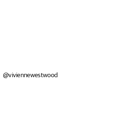
BAGS
Shop Now
@viviennewestwood