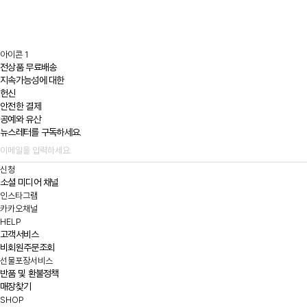
아이콘 1
전상품 무료배송
지속가능성에 대한
헌신
안전한 결제
공예와 유산
뉴스레터를 구독하세요.
신청
소셜 미디어 채널
인스타그램
카카오채널
HELP
고객서비스
비회원주문조회
선물포장서비스
반품 및 환불정책
매장찾기
SHOP