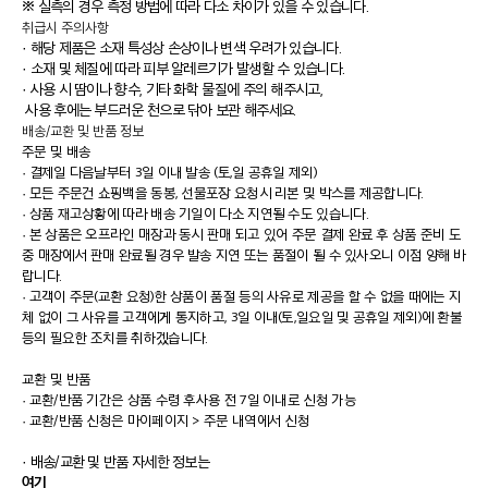
※ 실측의 경우 측정 방법에 따라 다소 차이가 있을 수 있습니다.
취급시 주의사항
· 해당 제품은 소재 특성상 손상이나 변색 우려가 있습니다.
· 소재 및 체질에 따라 피부 알레르기가 발생할 수 있습니다.
· 사용 시 땀이나 향수, 기타 화학 물질에 주의 해주시고,
사용 후에는 부드러운 천으로 닦아 보관 해주세요.
배송/교환 및 반품 정보
주문 및 배송
·
결제일 다음날부터 3일 이내 발송 (토,일 공휴일 제외)
·
모든 주문건 쇼핑백을 동봉, 선물포장 요청시 리본 및 박스를 제공합니다.
·
상품 재고상황에 따라 배송 기일이 다소 지연될 수도 있습니다.
·
본 상품은 오프라인 매장과 동시 판매 되고 있어 주문 결제 완료 후 상품 준비 도
중 매장에서 판매 완료될 경우 발송 지연 또는 품절이 될 수 있사오니 이점 양해 바
랍니다.
·
고객이 주문(교환 요청)한 상품이 품절 등의 사유로 제공을 할 수 없을 때에는 지
체 없이 그 사유를 고객에게 통지하고, 3일 이내(토,일요일 및 공휴일 제외)에 환불
등의 필요한 조치를 취하겠습니다.
교환 및 반품
·
교환/반품 기간은 상품 수령 후사용 전 7일 이내로 신청 가능
·
교환/반품 신청은 마이페이지 > 주문 내역에서 신청
· 배송/교환 및 반품 자세한 정보는
여기