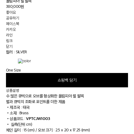
올림피아 펄 팔찌
380,000원
좋아요
공유하기
페이스북
카카오
라인
링크
닫기
컬러 :
SILVER
One Size
쇼핑백 담기
상품설명
수 많은 큐빅으로 오브를 형상화한 올림피아 펄 팔찌
펄과 큐빅의 조화로 포인트를 더한 제품
•
제조국 : 태국
•
소재 : Brass
VPTCJW1003
•
상품코드 :
•
실측(단위 cm)
체인 길이 : 15 (cm) / 오브 크기 : 2.5 x 20 x 17.25 (mm)