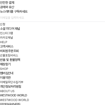
안전한 결제
공예와 유산
뉴스레터를 구독하세요.
신청
소셜 미디어 채널
인스타그램
카카오채널
HELP
고객서비스
비회원주문조회
선물포장서비스
반품 및 환불정책
매장찾기
SHOP
멤버십안내
이용약관
이메일무단수집거부
개인정보처리방침
ABOUT US
WESTWOOD WORLD
WESTWOOD WORLD
지인터내셔날(주)