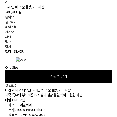
4
그레인 하프 문 플랫 카드지갑
280,000원
좋아요
공유하기
페이스북
카카오
라인
링크
닫기
컬러 :
SILVER
One Size
쇼핑백 담기
상품설명
비건 레더로 제작된 그레인 하프 문 플랫 카드지갑
가죽 특유의 부드러운 터치감과 질감을 완벽히 구현한 제품
메탈 ORB 포인트
•
제조국 : 이탈리아
•
소재 : 100% PolyUrethane
VPTCWA2008
•
상품코드 :