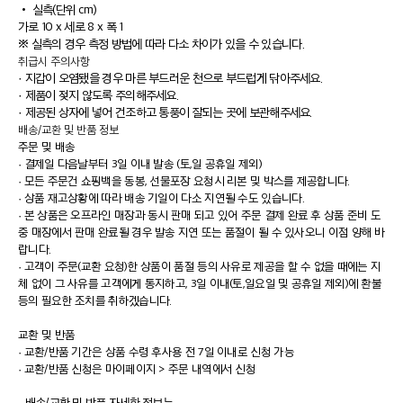
•
실측(단위 cm)
가로 10 x 세로 8 x 폭 1
※ 실측의 경우 측정 방법에 따라 다소 차이가 있을 수 있습니다.
취급시 주의사항
· 지갑이 오염됐을 경우 마른 부드러운 천으로 부드럽게 닦아주세요.
· 제품이 젖지 않도록 주의해주세요.
· 제공된 상자에 넣어 건조하고 통풍이 잘되는 곳에 보관해주세요.
배송/교환 및 반품 정보
주문 및 배송
·
결제일 다음날부터 3일 이내 발송 (토,일 공휴일 제외)
·
모든 주문건 쇼핑백을 동봉, 선물포장 요청시 리본 및 박스를 제공합니다.
·
상품 재고상황에 따라 배송 기일이 다소 지연될 수도 있습니다.
·
본 상품은 오프라인 매장과 동시 판매 되고 있어 주문 결제 완료 후 상품 준비 도
중 매장에서 판매 완료될 경우 발송 지연 또는 품절이 될 수 있사오니 이점 양해 바
랍니다.
·
고객이 주문(교환 요청)한 상품이 품절 등의 사유로 제공을 할 수 없을 때에는 지
체 없이 그 사유를 고객에게 통지하고, 3일 이내(토,일요일 및 공휴일 제외)에 환불
등의 필요한 조치를 취하겠습니다.
교환 및 반품
·
교환/반품 기간은 상품 수령 후사용 전 7일 이내로 신청 가능
·
교환/반품 신청은 마이페이지 > 주문 내역에서 신청
· 배송/교환 및 반품 자세한 정보는