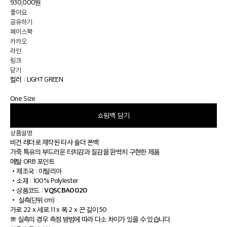
930,000원
좋아요
공유하기
페이스북
카카오
라인
링크
닫기
컬러 :
LIGHT GREEN
One Size
쇼핑백 담기
상품설명
비건 레더로 제작된 타샤 숄더 폰백
가죽 특유의 부드러운 터치감과 질감을 완벽히 구현한 제품
메탈 ORB 포인트
•
제조국 : 이탈리아
•
소재 : 100% Polylester
VQSCBA0020
•
상품코드 :
•
실측(단위 cm)
가로 22 x 세로 11 x 폭 2 x 끈 길이 50
※ 실측의 경우 측정 방법에 따라 다소 차이가 있을 수 있습니다.