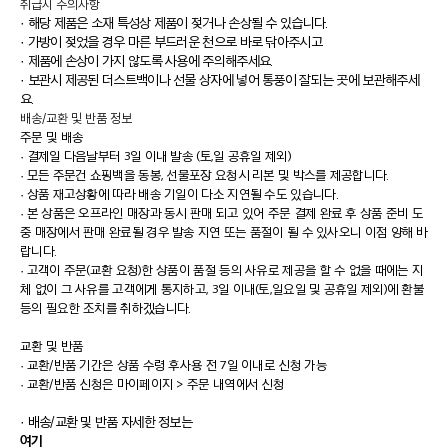
취급시 주의사항
· 해당 제품은 소재 특성상 제품이 젖거나 손상될 수 있습니다.
· 가방이 젖었을 경우 마른 부드러운 천으로 바로 닦아주시고
· 제품에 손상이 가지 않도록 사용에 주의해주세요.
· 보관시 제공된 더스트백이나 선물 상자에 넣어 통풍이 잘되는 곳에 보관해주세
요.
배송/교환 및 반품 정보
주문 및 배송
·
결제일 다음날부터 3일 이내 발송 (토,일 공휴일 제외)
·
모든 주문건 쇼핑백을 동봉, 선물포장 요청시 리본 및 박스를 제공합니다.
·
상품 재고상황에 따라 배송 기일이 다소 지연될 수도 있습니다.
·
본 상품은 오프라인 매장과 동시 판매 되고 있어 주문 결제 완료 후 상품 준비 도
중 매장에서 판매 완료될 경우 발송 지연 또는 품절이 될 수 있사오니 이점 양해 바
랍니다.
·
고객이 주문(교환 요청)한 상품이 품절 등의 사유로 제공을 할 수 없을 때에는 지
체 없이 그 사유를 고객에게 통지하고, 3일 이내(토,일요일 및 공휴일 제외)에 환불
등의 필요한 조치를 취하겠습니다.
교환 및 반품
·
교환/반품 기간은 상품 수령 후사용 전 7일 이내로 신청 가능
·
교환/반품 신청은 마이페이지 > 주문 내역에서 신청
· 배송/교환 및 반품 자세한 정보는
여기