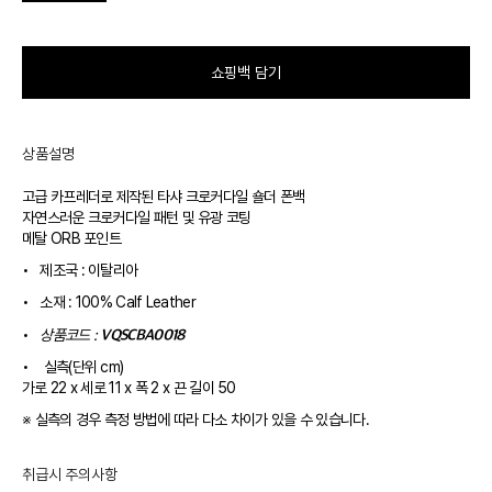
쇼핑백 담기
상품설명
고급 카프레더로 제작된 타샤 크로커다일 숄더 폰백
자연스러운 크로커다일 패턴 및 유광 코팅
메탈 ORB 포인트
•
제조국 : 이탈리아
•
소재 : 100% Calf Leather
VQSCBA0018
•
상품코드 :
•
실측(단위 cm)
가로 22 x 세로 11 x 폭 2 x 끈 길이 50
※ 실측의 경우 측정 방법에 따라 다소 차이가 있을 수 있습니다.
취급시 주의사항