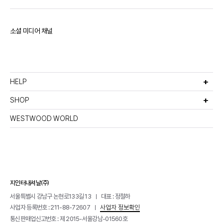
소셜 미디어 채널
HELP
고객서비스
비회원주문조회
SHOP
멤버십안내
선물포장서비스
이용약관
반품 및 환불정책
WESTWOOD WORLD
매장찾기
이메일무단수집거부
개인정보처리방침
지인터내셔날(주)
서울특별시 강남구 논현로133길 13
대표 : 정철하
사업자 등록번호 : 211-88-72607
사업자 정보확인
통신판매업신고번호 : 제 2015-서울강남-01560호