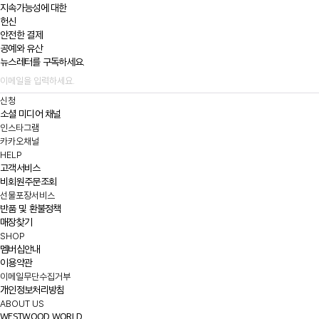
지속가능성에 대한
헌신
안전한 결제
공예와 유산
뉴스레터를 구독하세요.
신청
소셜 미디어 채널
인스타그램
카카오채널
HELP
고객서비스
비회원주문조회
선물포장서비스
반품 및 환불정책
매장찾기
SHOP
멤버십안내
이용약관
이메일무단수집거부
개인정보처리방침
ABOUT US
WESTWOOD WORLD