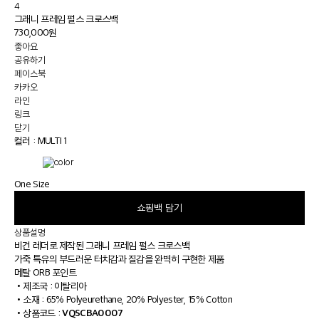
4
그래니 프레임 펄스 크로스백
730,000원
좋아요
공유하기
페이스북
카카오
라인
링크
닫기
컬러 :
MULTI 1
One Size
쇼핑백 담기
상품설명
비건 레더로 제작된 그래니 프레임 펄스 크로스백
가죽 특유의 부드러운 터치감과 질감을 완벽히 구현한 제품
메탈 ORB 포인트
•
제조국 : 이탈리아
•
소재 : 65% Polyeurethane, 20% Polyester, 15% Cotton
VQSCBA0007
•
상품코드 :