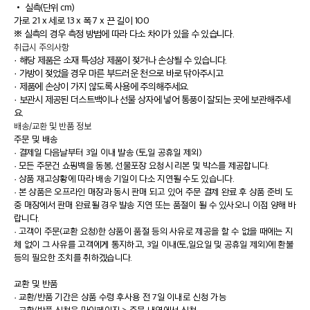
•
실측(단위 cm)
가로 21 x 세로 13 x 폭 7 x 끈 길이 100
※ 실측의 경우 측정 방법에 따라 다소 차이가 있을 수 있습니다.
취급시 주의사항
· 해당 제품은 소재 특성상 제품이 젖거나 손상될 수 있습니다.
· 가방이 젖었을 경우 마른 부드러운 천으로 바로 닦아주시고
· 제품에 손상이 가지 않도록 사용에 주의해주세요.
· 보관시 제공된 더스트백이나 선물 상자에 넣어 통풍이 잘되는 곳에 보관해주세
요.
배송/교환 및 반품 정보
주문 및 배송
·
결제일 다음날부터 3일 이내 발송 (토,일 공휴일 제외)
·
모든 주문건 쇼핑백을 동봉, 선물포장 요청시 리본 및 박스를 제공합니다.
·
상품 재고상황에 따라 배송 기일이 다소 지연될 수도 있습니다.
·
본 상품은 오프라인 매장과 동시 판매 되고 있어 주문 결제 완료 후 상품 준비 도
중 매장에서 판매 완료될 경우 발송 지연 또는 품절이 될 수 있사오니 이점 양해 바
랍니다.
·
고객이 주문(교환 요청)한 상품이 품절 등의 사유로 제공을 할 수 없을 때에는 지
체 없이 그 사유를 고객에게 통지하고, 3일 이내(토,일요일 및 공휴일 제외)에 환불
등의 필요한 조치를 취하겠습니다.
교환 및 반품
·
교환/반품 기간은 상품 수령 후사용 전 7일 이내로 신청 가능
·
교환/반품 신청은 마이페이지 > 주문 내역에서 신청