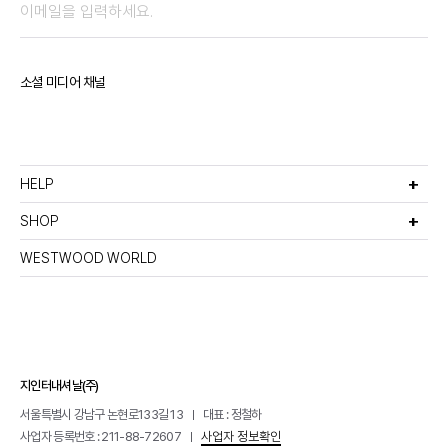
소셜 미디어 채널
HELP
고객서비스
비회원주문조회
SHOP
멤버십안내
선물포장서비스
이용약관
반품 및 환불정책
WESTWOOD WORLD
매장찾기
이메일무단수집거부
개인정보처리방침
지인터내셔날(주)
서울특별시 강남구 논현로133길 13
대표 : 정철하
사업자 등록번호 : 211-88-72607
사업자 정보확인