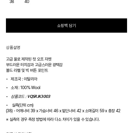
38
40
쇼핑백 담기
상품설명
고급 울로 제작된 컷 오프 자켓
부드러운 터치감과 고급스러운 광택감
볼드 라펠 및 빅 버튼 포인트
•
제조국 : 이탈리아
•
소재 : 100% Wool
VQSRJK3003
•
상품코드 :
•
실측(단위 cm)
(38) - 어깨너비 39 x 가슴너비 46 x 밑단너비 42 x 소매길이 59 x 총장 42
※ 실측의 경우 측정 방법에 따라 다소 차이가 있을 수 있습니다.