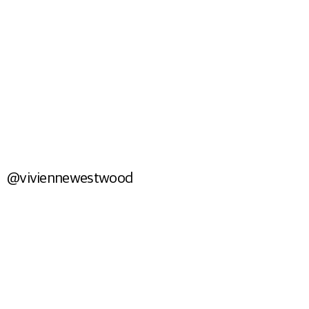
BAGS
Shop Now
@viviennewestwood