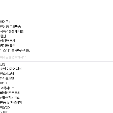
아이콘 1
전상품 무료배송
지속가능성에 대한
헌신
안전한 결제
공예와 유산
뉴스레터를 구독하세요.
신청
소셜 미디어 채널
인스타그램
카카오채널
HELP
고객서비스
비회원주문조회
선물포장서비스
반품 및 환불정책
매장찾기
SHOP