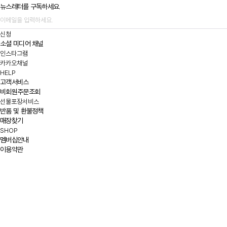
뉴스레터를 구독하세요.
신청
소셜 미디어 채널
인스타그램
카카오채널
HELP
고객서비스
비회원주문조회
선물포장서비스
반품 및 환불정책
매장찾기
SHOP
멤버십안내
이용약관
이메일무단수집거부
개인정보처리방침
ABOUT US
WESTWOOD WORLD
WESTWOOD WORLD
지인터내셔날(주)
서울특별시 강남구 논현로133길 13
대표 : 정철하
사업자 등록번호 : 211-88-72607
사업자 정보확인