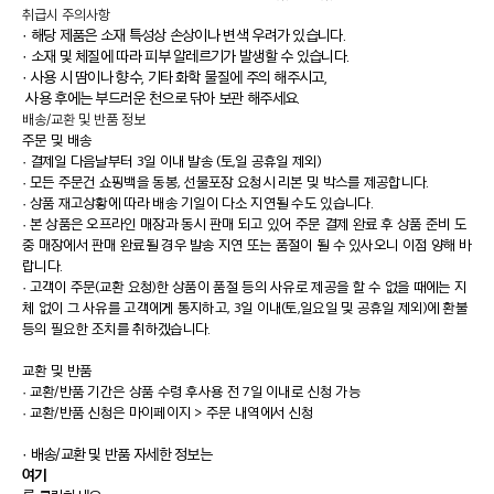
취급시 주의사항
· 해당 제품은 소재 특성상 손상이나 변색 우려가 있습니다.
· 소재 및 체질에 따라 피부 알레르기가 발생할 수 있습니다.
· 사용 시 땀이나 향수, 기타 화학 물질에 주의 해주시고,
사용 후에는 부드러운 천으로 닦아 보관 해주세요.
배송/교환 및 반품 정보
주문 및 배송
·
결제일 다음날부터 3일 이내 발송 (토,일 공휴일 제외)
·
모든 주문건 쇼핑백을 동봉, 선물포장 요청시 리본 및 박스를 제공합니다.
·
상품 재고상황에 따라 배송 기일이 다소 지연될 수도 있습니다.
·
본 상품은 오프라인 매장과 동시 판매 되고 있어 주문 결제 완료 후 상품 준비 도
중 매장에서 판매 완료될 경우 발송 지연 또는 품절이 될 수 있사오니 이점 양해 바
랍니다.
·
고객이 주문(교환 요청)한 상품이 품절 등의 사유로 제공을 할 수 없을 때에는 지
체 없이 그 사유를 고객에게 통지하고, 3일 이내(토,일요일 및 공휴일 제외)에 환불
등의 필요한 조치를 취하겠습니다.
교환 및 반품
·
교환/반품 기간은 상품 수령 후사용 전 7일 이내로 신청 가능
·
교환/반품 신청은 마이페이지 > 주문 내역에서 신청
· 배송/교환 및 반품 자세한 정보는
여기