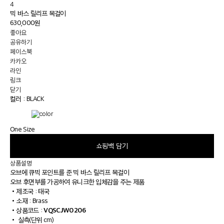
4
빅 바스 릴리프 목걸이
630,000원
좋아요
공유하기
페이스북
카카오
라인
링크
닫기
컬러 :
BLACK
One Size
쇼핑백 담기
상품설명
오브에 큐빅 포인트를 준 빅 바스 릴리프 목걸이
오브 후면부를 가공하여 유니크한 입체감을 주는 제품
•
제조국 : 태국
•
소재 : Brass
VQSCJW0206
•
상품코드 :
•
실측(단위 cm)