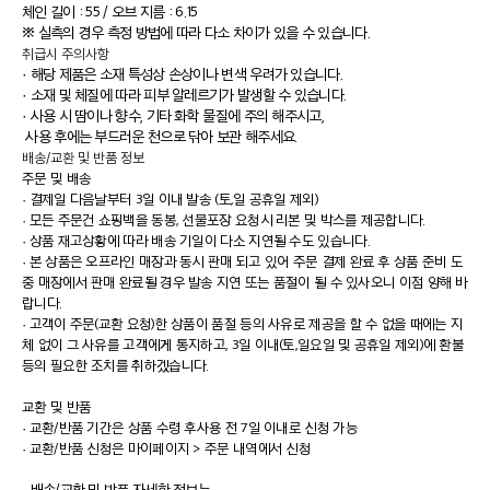
체인 길이 : 55 / 오브 지름 : 6.15
※ 실측의 경우 측정 방법에 따라 다소 차이가 있을 수 있습니다.
취급시 주의사항
· 해당 제품은 소재 특성상 손상이나 변색 우려가 있습니다.
· 소재 및 체질에 따라 피부 알레르기가 발생할 수 있습니다.
· 사용 시 땀이나 향수, 기타 화학 물질에 주의 해주시고,
사용 후에는 부드러운 천으로 닦아 보관 해주세요.
배송/교환 및 반품 정보
주문 및 배송
·
결제일 다음날부터 3일 이내 발송 (토,일 공휴일 제외)
·
모든 주문건 쇼핑백을 동봉, 선물포장 요청시 리본 및 박스를 제공합니다.
·
상품 재고상황에 따라 배송 기일이 다소 지연될 수도 있습니다.
·
본 상품은 오프라인 매장과 동시 판매 되고 있어 주문 결제 완료 후 상품 준비 도
중 매장에서 판매 완료될 경우 발송 지연 또는 품절이 될 수 있사오니 이점 양해 바
랍니다.
·
고객이 주문(교환 요청)한 상품이 품절 등의 사유로 제공을 할 수 없을 때에는 지
체 없이 그 사유를 고객에게 통지하고, 3일 이내(토,일요일 및 공휴일 제외)에 환불
등의 필요한 조치를 취하겠습니다.
교환 및 반품
·
교환/반품 기간은 상품 수령 후사용 전 7일 이내로 신청 가능
·
교환/반품 신청은 마이페이지 > 주문 내역에서 신청
· 배송/교환 및 반품 자세한 정보는