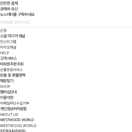
안전한 결제
공예와 유산
뉴스레터를 구독하세요.
신청
소셜 미디어 채널
인스타그램
카카오채널
HELP
고객서비스
비회원주문조회
선물포장서비스
반품 및 환불정책
매장찾기
SHOP
멤버십안내
이용약관
이메일무단수집거부
개인정보처리방침
ABOUT US
WESTWOOD WORLD
WESTWOOD WORLD
지인터내셔날(주)