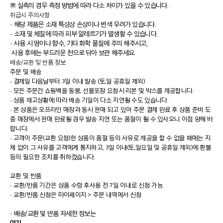
※ 실측의 경우 측정 방법에 따라 다소 차이가 있을 수 있습니다.
취급시 주의사항
· 해당 제품은 소재 특성상 손상이나 변색 우려가 있습니다.
· 소재 및 체질에 따라 피부 알레르기가 발생할 수 있습니다.
· 사용 시 땀이나 향수, 기타 화학 물질에 주의 해주시고,
사용 후에는 부드러운 천으로 닦아 보관 해주세요.
배송/교환 및 반품 정보
주문 및 배송
·
결제일 다음날부터 3일 이내 발송 (토,일 공휴일 제외)
·
모든 주문건 쇼핑백을 동봉, 선물포장 요청시 리본 및 박스를 제공합니다.
·
상품 재고상황에 따라 배송 기일이 다소 지연될 수도 있습니다.
·
본 상품은 오프라인 매장과 동시 판매 되고 있어 주문 결제 완료 후 상품 준비 도
중 매장에서 판매 완료될 경우 발송 지연 또는 품절이 될 수 있사오니 이점 양해 바
랍니다.
·
고객이 주문(교환 요청)한 상품이 품절 등의 사유로 제공을 할 수 없을 때에는 지
체 없이 그 사유를 고객에게 통지하고, 3일 이내(토,일요일 및 공휴일 제외)에 환불
등의 필요한 조치를 취하겠습니다.
교환 및 반품
·
교환/반품 기간은 상품 수령 후사용 전 7일 이내로 신청 가능
·
교환/반품 신청은 마이페이지 > 주문 내역에서 신청
· 배송/교환 및 반품 자세한 정보는
여기