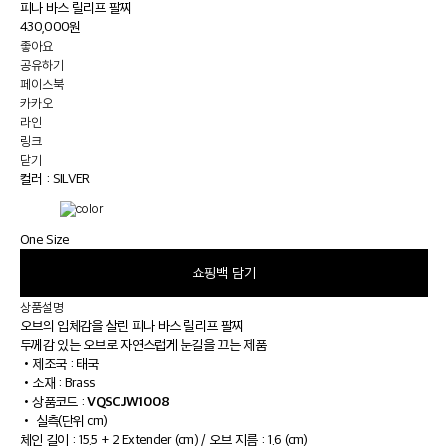
피나 바스 릴리프 팔찌
430,000원
좋아요
공유하기
페이스북
카카오
라인
링크
닫기
컬러 :
SILVER
One Size
쇼핑백 담기
상품설명
오브의 입체감을 살린 피나 바스 릴리프 팔찌
두께감 있는 오브로 자연스럽게 눈길을 끄는 제품
•
제조국 : 태국
•
소재 : Brass
VQSCJW1008
•
상품코드 :
•
실측(단위 cm)
체인 길이 : 15.5 + 2 Extender (cm) / 오브 지름 : 1.6 (cm)