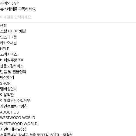
공예와 유산
뉴스레터를 구독하세요.
신청
소셜 미디어 채널
인스타그램
카카오채널
HELP
고객서비스
비회원주문조회
선물포장서비스
반품 및 환불정책
매장찾기
SHOP
멤버십안내
이용약관
이메일무단수집거부
개인정보처리방침
ABOUT US
WESTWOOD WORLD
WESTWOOD WORLD
지인터내셔날(주)
서울특별시 강남구 논현로133길 13
대표 : 정철하