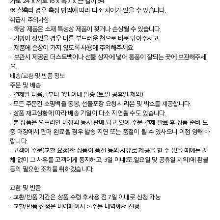
가로 24 x 세로 16 x 폭 7 x 끈 길이 94
※ 실측의 경우 측정 방법에 따라 다소 차이가 있을 수 있습니다.
취급시 주의사항
· 해당 제품은 소재 특성상 제품이 젖거나 손상될 수 있습니다.
· 가방이 젖었을 경우 마른 부드러운 천으로 바로 닦아주시고
· 제품에 손상이 가지 않도록 사용에 주의해주세요.
· 보관시 제공된 더스트백이나 선물 상자에 넣어 통풍이 잘되는 곳에 보관해주세
요.
배송/교환 및 반품 정보
주문 및 배송
·
결제일 다음날부터 3일 이내 발송 (토,일 공휴일 제외)
·
모든 주문건 쇼핑백을 동봉, 선물포장 요청시 리본 및 박스를 제공합니다.
·
상품 재고상황에 따라 배송 기일이 다소 지연될 수도 있습니다.
·
본 상품은 오프라인 매장과 동시 판매 되고 있어 주문 결제 완료 후 상품 준비 도
중 매장에서 판매 완료될 경우 발송 지연 또는 품절이 될 수 있사오니 이점 양해 바
랍니다.
·
고객이 주문(교환 요청)한 상품이 품절 등의 사유로 제공을 할 수 없을 때에는 지
체 없이 그 사유를 고객에게 통지하고, 3일 이내(토,일요일 및 공휴일 제외)에 환불
등의 필요한 조치를 취하겠습니다.
교환 및 반품
·
교환/반품 기간은 상품 수령 후사용 전 7일 이내로 신청 가능
·
교환/반품 신청은 마이페이지 > 주문 내역에서 신청