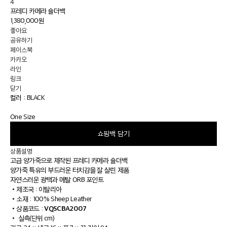
4
프레디 카메라 숄더백
1,380,000원
좋아요
공유하기
페이스북
카카오
라인
링크
닫기
컬러 :
BLACK
One Size
쇼핑백 담기
상품설명
고급 양가죽으로 제작된 프레디 카메라 숄더백
양가죽 특유의 부드러운 터치감을 잘 살린 제품
자연스러운 광택과 메탈 ORB 포인트
•
제조국 : 이탈리아
•
소재 : 100% Sheep Leather
VQSCBA2007
•
상품코드 :
•
실측(단위 cm)