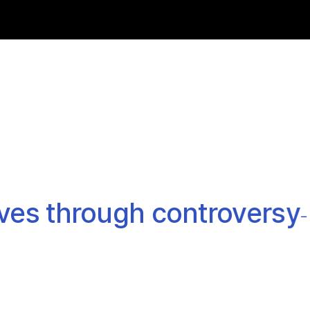
es through controversy
- Viv