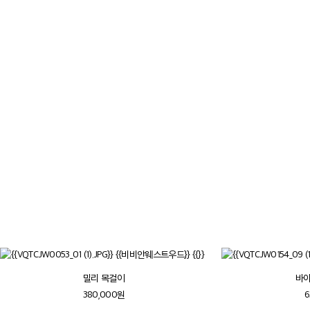
역사적인 의상, 문화, 미술에서 영감
브랜드의 독특한 정체성을 형성했습
더보기
밀리 목걸이
바야
380,000원
6