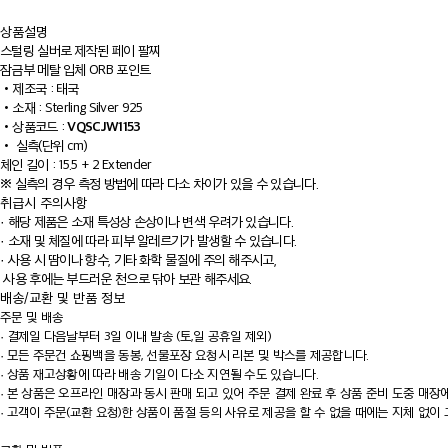
상품설명
스털링 실버로 제작된 페이 팔찌
잠금부 메탈 입체 ORB 포인트
•
제조국 : 태국
•
소재 : Sterling Silver 925
VQSCJW1153
•
상품코드 :
•
실측(단위 cm)
체인 길이 : 15.5 + 2 Extender
※ 실측의 경우 측정 방법에 따라 다소 차이가 있을 수 있습니다.
취급시 주의사항
· 해당 제품은 소재 특성상 손상이나 변색 우려가 있습니다.
· 소재 및 체질에 따라 피부 알레르기가 발생할 수 있습니다.
· 사용 시 땀이나 향수, 기타 화학 물질에 주의 해주시고,
사용 후에는 부드러운 천으로 닦아 보관 해주세요.
배송/교환 및 반품 정보
주문 및 배송
·
결제일 다음날부터 3일 이내 발송 (토,일 공휴일 제외)
·
모든 주문건 쇼핑백을 동봉, 선물포장 요청시 리본 및 박스를 제공합니다.
·
상품 재고상황에 따라 배송 기일이 다소 지연될 수도 있습니다.
·
본 상품은 오프라인 매장과 동시 판매 되고 있어 주문 결제 완료 후 상품 준비 도중 매장
·
고객이 주문(교환 요청)한 상품이 품절 등의 사유로 제공을 할 수 없을 때에는 지체 없이 