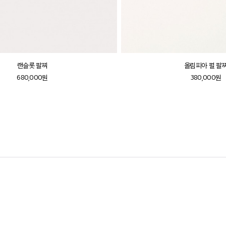
랜슬롯 팔찌
올림피아 펄 팔
680,000원
380,000원