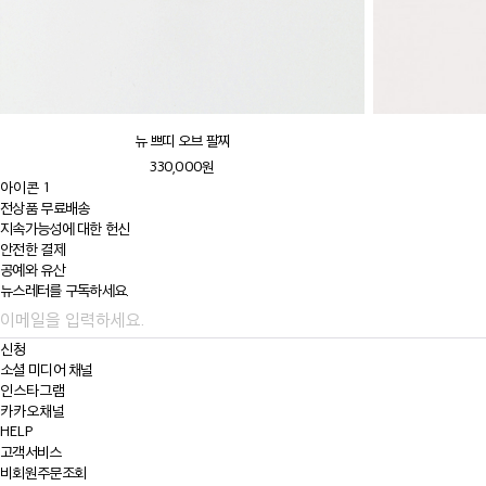
뉴 쁘띠 오브 팔찌
330,000원
아이콘 1
전상품 무료배송
지속가능성에 대한
헌신
안전한 결제
공예와 유산
뉴스레터를 구독하세요.
신청
소셜 미디어 채널
인스타그램
카카오채널
HELP
고객서비스
비회원주문조회