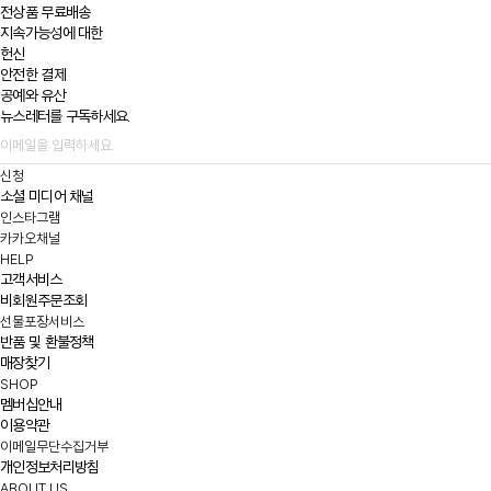
전상품 무료배송
지속가능성에 대한
헌신
안전한 결제
공예와 유산
뉴스레터를 구독하세요.
신청
소셜 미디어 채널
인스타그램
카카오채널
HELP
고객서비스
비회원주문조회
선물포장서비스
반품 및 환불정책
매장찾기
SHOP
멤버십안내
이용약관
이메일무단수집거부
개인정보처리방침
ABOUT US