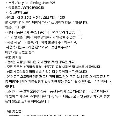
•
소재 : Recycled Sterling silver 925
VQTCJW3053
•
상품코드 :
•
실측(단위 cm)
사이즈 : XS 5, S 5.2, M 5.4 / 오브 지름 : 1.355
※ 실측의 경우 측정 방법에 따라 다소 차이가 있을 수 있습니다.
취급시 주의사항
· 해당 제품은 소재 특성상 손상이나 변색 우려가 있습니다.
· 소재 및 체질에 따라 피부 알레르기가 발생할 수 있습니다.
· 사용 시 땀이나 향수, 기타 화학 물질에 주의 해주시고,
사용 후에는 부드러운 천으로 닦아 보관 해주세요.
배송/교환 및 반품 정보
주문 및 배송
·
결제일 다음날부터 3일 이내 발송 (토,일 공휴일 제외)
·
모든 주문건 쇼핑백을 동봉, 선물포장 요청시 리본 및 박스를 제공합니다.
·
상품 재고상황에 따라 배송 기일이 다소 지연될 수도 있습니다.
·
본 상품은 오프라인 매장과 동시 판매 되고 있어 주문 결제 완료 후 상품 준비 도
중 매장에서 판매 완료될 경우 발송 지연 또는 품절이 될 수 있사오니 이점 양해 바
랍니다.
·
고객이 주문(교환 요청)한 상품이 품절 등의 사유로 제공을 할 수 없을 때에는 지
체 없이 그 사유를 고객에게 통지하고, 3일 이내(토,일요일 및 공휴일 제외)에 환불
등의 필요한 조치를 취하겠습니다.
교환 및 반품
·
교환/반품 기간은 상품 수령 후사용 전 7일 이내로 신청 가능