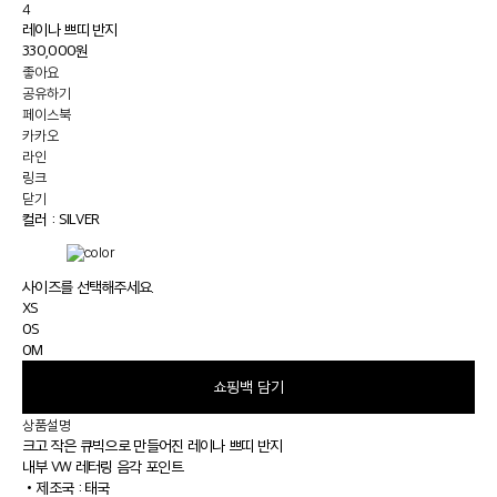
4
레이나 쁘띠 반지
330,000원
좋아요
공유하기
페이스북
카카오
라인
링크
닫기
컬러 :
SILVER
사이즈를 선택해주세요.
XS
0S
0M
쇼핑백 담기
상품설명
크고 작은 큐빅으로 만들어진 레이나 쁘띠 반지
내부 VW 레터링 음각 포인트
•
제조국 : 태국