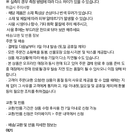
※ 실측의 경우 측정 방법에 따라 다소 차이가 있을 수 있습니다.
취급시 주의사항
· 해당 제품은 소재 특성상 손상이나 변색 우려가 있습니다.
· 소재 및 체질에 따라 피부 알레르기가 발생할 수 있습니다.
· 사용 시 땀이나 향수, 기타 화학 물질에 주의 해주시고,
사용 후에는 부드러운 천으로 닦아 보관 해주세요.
배송/교환 및 반품 정보
주문 및 배송
·
결제일 다음날부터 3일 이내 발송 (토,일 공휴일 제외)
·
모든 주문건 쇼핑백을 동봉, 선물포장 요청시 리본 및 박스를 제공합니다.
·
상품 재고상황에 따라 배송 기일이 다소 지연될 수도 있습니다.
·
본 상품은 오프라인 매장과 동시 판매 되고 있어 주문 결제 완료 후 상품 준비 도
중 매장에서 판매 완료될 경우 발송 지연 또는 품절이 될 수 있사오니 이점 양해 바
랍니다.
·
고객이 주문(교환 요청)한 상품이 품절 등의 사유로 제공을 할 수 없을 때에는 지
체 없이 그 사유를 고객에게 통지하고, 3일 이내(토,일요일 및 공휴일 제외)에 환불
등의 필요한 조치를 취하겠습니다.
교환 및 반품
·
교환/반품 기간은 상품 수령 후사용 전 7일 이내로 신청 가능
·
교환/반품 신청은 마이페이지 > 주문 내역에서 신청
· 배송/교환 및 반품 자세한 정보는
여기