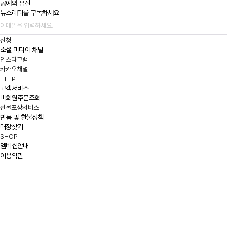
공예와 유산
뉴스레터를 구독하세요.
신청
소셜 미디어 채널
인스타그램
카카오채널
HELP
고객서비스
비회원주문조회
선물포장서비스
반품 및 환불정책
매장찾기
SHOP
멤버십안내
이용약관
이메일무단수집거부
개인정보처리방침
ABOUT US
WESTWOOD WORLD
WESTWOOD WORLD
지인터내셔날(주)
서울특별시 강남구 논현로133길 13
대표 : 정철하