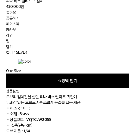
피나 바스 릴리프 귀걸이
430,000원
좋아요
공유하기
페이스북
카카오
라인
링크
닫기
컬러 :
SILVER
One Size
쇼핑백 담기
상품설명
오브의 입체감을 살린 피나 바스 릴리프 귀걸이
두께감 있는 오브로 자연스럽게 눈길을 끄는 제품
•
제조국 : 태국
•
소재 : Brass
VQTCJW2055
•
상품코드 :
•
실측(단위 cm)
오브 지름 : 1.64