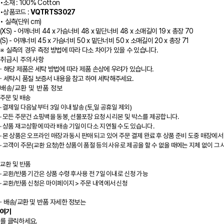
•
소재 : 100% Cotton
•
상품코드 :
VQTRTS3027
•
실측(단위 cm)
(XS) - 어깨너비 44 x 가슴너비 48 x 밑단너비 48 x 소매길이 19 x 총장 70
(S) - 어깨너비 45 x 가슴너비 50 x 밑단너비 50 x 소매길이 20 x 총장 71
※ 실측의 경우 측정 방법에 따라 다소 차이가 있을 수 있습니다.
취급시 주의사항
· 해당 제품은 세탁 방법에 따라 제품 손상에 우려가 있습니다.
· 세탁시 품질 보증서 내용을 참고 하여 세탁해주세요.
배송/교환 및 반품 정보
주문 및 배송
·
결제일 다음날부터 3일 이내 발송 (토,일 공휴일 제외)
·
모든 주문건 쇼핑백을 동봉, 선물포장 요청시 리본 및 박스를 제공합니다.
·
상품 재고상황에 따라 배송 기일이 다소 지연될 수도 있습니다.
·
본 상품은 오프라인 매장과 동시 판매 되고 있어 주문 결제 완료 후 상품 준비 도중 매장에서
·
고객이 주문(교환 요청)한 상품이 품절 등의 사유로 제공을 할 수 없을 때에는 지체 없이 그
교환 및 반품
·
교환/반품 기간은 상품 수령 후사용 전 7일 이내로 신청 가능
·
교환/반품 신청은 마이페이지 > 주문 내역에서 신청
· 배송/교환 및 반품 자세한 정보는
여기
를 클릭하세요.