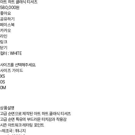
아트 하트 클래식 티셔츠
580,000원
좋아요
공유하기
페이스북
카카오
라인
링크
닫기
컬러 :
WHITE
사이즈를 선택해주세요.
사이즈 가이드
XS
0S
0M
상품설명
고급 순면으로 제작된 아트 하트 클래식 티셔츠
고급 순면 특유의 부드러운 터치감과 착용감
시즌 아트워크 레터링 포인트
•
제조국 : 튀니지