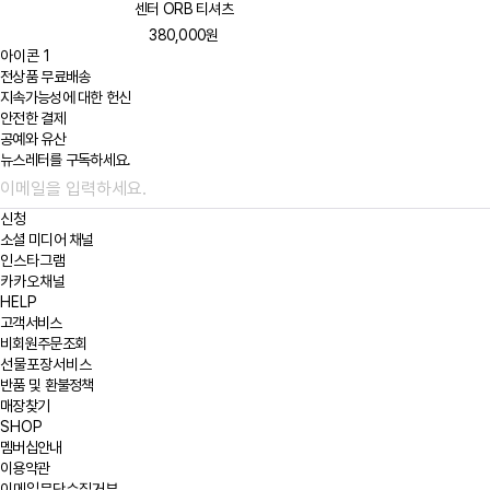
센터 ORB 티셔츠
380,000원
아이콘 1
전상품 무료배송
지속가능성에 대한
헌신
안전한 결제
공예와 유산
뉴스레터를 구독하세요.
신청
소셜 미디어 채널
인스타그램
카카오채널
HELP
고객서비스
비회원주문조회
선물포장서비스
반품 및 환불정책
매장찾기
SHOP
멤버십안내
이용약관
이메일무단수집거부