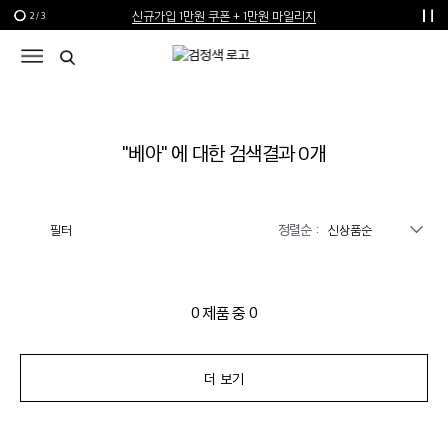
신규가입 1만원 쿠폰 + 1만원 마일리지
2
/
3
선물 포장재 제공 서비스
한여름의 특별한 선물, 10% 할인 쿠폰
"
베아
" 에 대한 검색결과
0
개
정렬순 :
필터
0
제품 중
0
더 보기