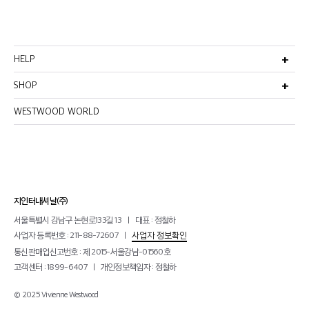
HELP
고객서비스
비회원주문조회
SHOP
멤버십안내
선물포장서비스
반품 및 환불정책
이용약관
WESTWOOD WORLD
매장찾기
이메일무단수집거부
개인정보처리방침
지인터내셔날(주)
서울특별시 강남구 논현로133길 13
대표 : 정철하
사업자 등록번호 : 211-88-72607
사업자 정보확인
통신판매업신고번호 : 제 2015-서울강남-01560호
고객센터 : 1899-6407
개인정보책임자 : 정철하
© 2025 Vivienne Westwood