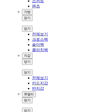
스커트
팬츠
가방
닫기
닫기
전체보기
크로스백
숄더백
클러치백
지갑
닫기
닫기
전체보기
카드지갑
반지갑
쥬얼리
닫기
닫기