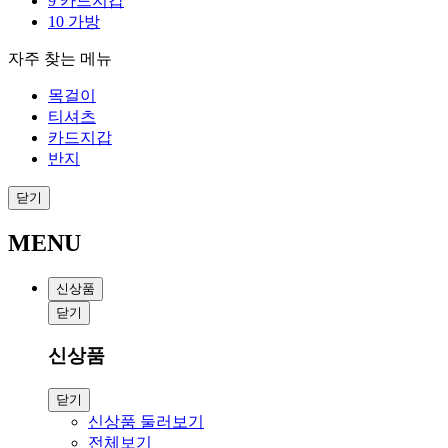
9
카드지갑
10
가방
자주 찾는 메뉴
목걸이
티셔츠
카드지갑
반지
닫기
MENU
신상품
닫기
신상품
닫기
신상품 둘러보기
전체보기