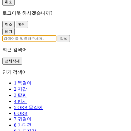
취소
로그아웃 하시겠습니까?
취소
확인
닫기
검색
최근 검색어
전체삭제
인기 검색어
1
목걸이
2
지갑
3
팔찌
4
반지
5
ORB 목걸이
6
ORB
7
귀걸이
8
가디건