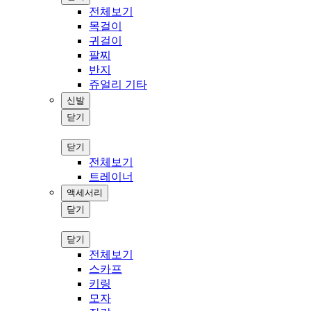
전체보기
목걸이
귀걸이
팔찌
반지
쥬얼리 기타
신발
닫기
닫기
전체보기
트레이너
액세서리
닫기
닫기
전체보기
스카프
키링
모자