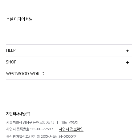
소셜 미디어 채널
HELP
고객서비스
비회원주문조회
SHOP
멤버십안내
선물포장서비스
반품 및 환불정책
이용약관
WESTWOOD WORLD
매장찾기
이메일무단수집거부
개인정보처리방침
지인터내셔날(주)
서울특별시 강남구 논현로133길 13
대표 : 정철하
사업자 등록번호 : 211-88-72607
사업자 정보확인
통신판매업신고번호 : 제 2015-서울강남-01560호