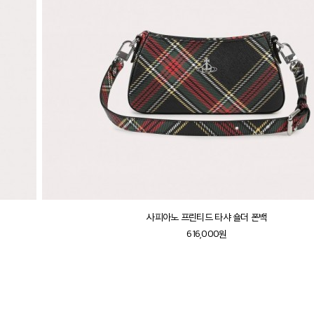
사피아노 프린티드 타샤 숄더 폰백
616,000원