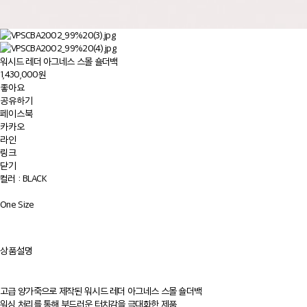
워시드 레더 아그네스 스몰 숄더백
1,430,000원
좋아요
공유하기
페이스북
카카오
라인
링크
닫기
컬러 :
BLACK
One Size
상품설명
고급 양가죽으로 제작된 워시드 레더 아그네스 스몰 숄더백
워싱 처리를 통해 부드러운 터치감을 극대화한 제품