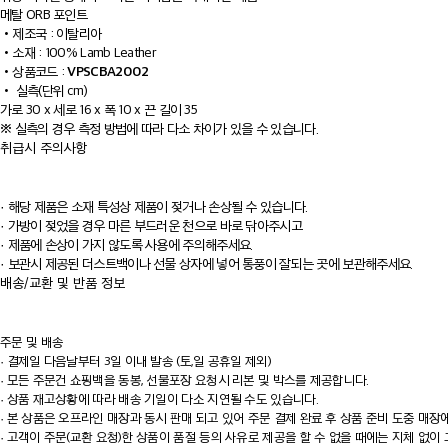
메탈 ORB 포인트
•
제조국 : 이탈리아
•
소재 : 100% Lamb Leather
VPSCBA2002
•
상품코드 :
•
실측(단위 cm)
가로 30 x 세로 16 x 폭 10 x 끈 길이 35
※ 실측의 경우 측정 방법에 따라 다소 차이가 있을 수 있습니다.
취급시 주의사항
· 해당 제품은 소재 특성상 제품이 젖거나 손상될 수 있습니다.
· 가방이 젖었을 경우 마른 부드러운 천으로 바로 닦아주시고
· 제품에 손상이 가지 않도록 사용에 주의해주세요.
· 보관시 제공된 더스트백이나 선물 상자에 넣어 통풍이 잘되는 곳에 보관해주세요.
배송/교환 및 반품 정보
주문 및 배송
·
결제일 다음날부터 3일 이내 발송 (토,일 공휴일 제외)
·
모든 주문건 쇼핑백을 동봉, 선물포장 요청시 리본 및 박스를 제공합니다.
·
상품 재고상황에 따라 배송 기일이 다소 지연될 수도 있습니다.
·
본 상품은 오프라인 매장과 동시 판매 되고 있어 주문 결제 완료 후 상품 준비 도중 매장
·
고객이 주문(교환 요청)한 상품이 품절 등의 사유로 제공을 할 수 없을 때에는 지체 없이 